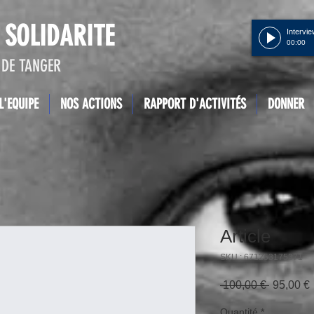
 SOLIDARITE
Intervi
00:00
DE TANGER
L'EQUIPE
NOS ACTIONS
RAPPORT D'ACTIVITÉS
DONNER
Article
SKU : 671253175371
Prix
P
 100,00 € 
95,00 €
original
Quantité
*