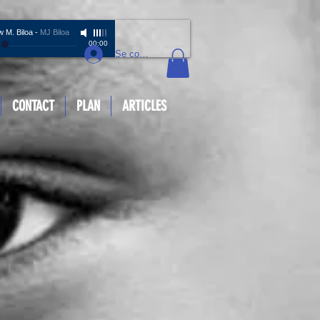
ew M. Biloa
-
MJ Biloa
00:00
Se connecter
CONTACT
PLAN
ARTICLES
rix
promotionnel